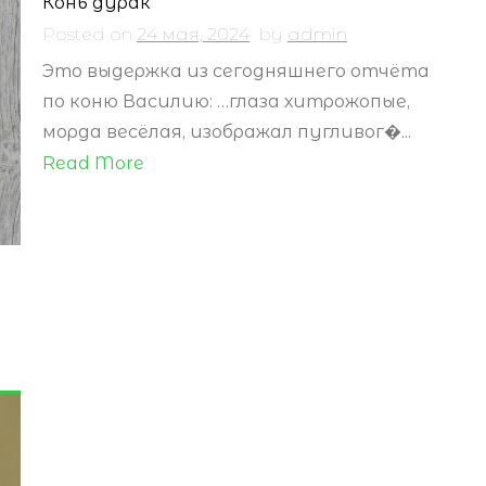
Конь дурак
Posted on
24 мая, 2024
by
admin
Это выдержка из сегодняшнего отчёта
по коню Василию: …глаза хитрожопые,
морда весёлая, изображал пугливог�...
Read More